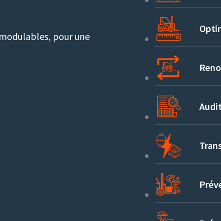
Opti
 modulables, pour une
Reno
Audit
Tran
Préve