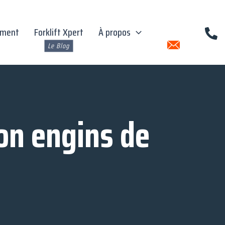
ement
Forklift Xpert
À propos
on engins de