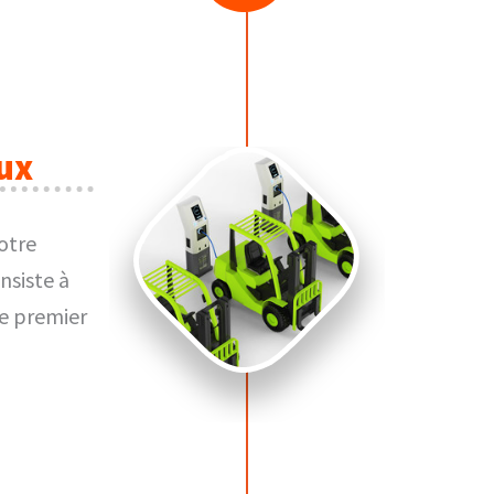
ux
otre
nsiste à
de premier