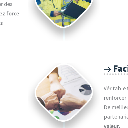
er des
ez force
ts
Fac
Véritable 
renforcer 
De meille
partenari
valeur
.